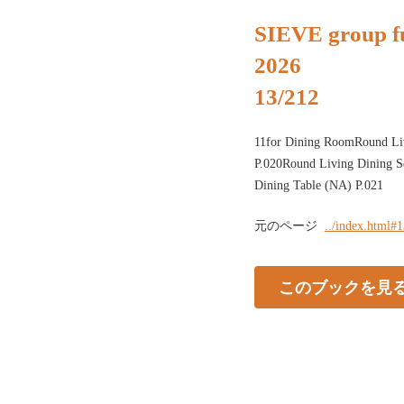
SIEVE group fu
2026
13/212
11for Dining RoomRound Li
P.020Round Living Dining 
Dining Table (NA) P.021
元のページ
../index.html#
このブックを見