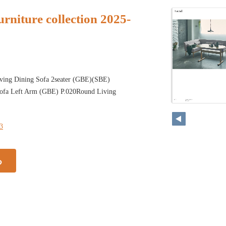
rniture collection 2025-
ving Dining Sofa 2seater (GBE)(SBE)
Sofa Left Arm (GBE) P.020Round Living
13
る