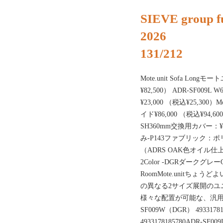
SIEVE group fu
2026
131/212
Mote.unit Sofa Lon
¥82,500） ADR-SF009L
¥23,000 （税込¥25,300）
イド¥86,000 （税込¥94,600
SH360mm交換用カバー：¥2
み-P143ファブリック：
（ADRS OAK色オイル仕
2Color -DGRダークグレーGRグレ
RoomMote.unitち
の異なる2サイズ展開のユ
様々な配置が可能な、汎用
SF009W（DGR） 4933178
4933178185780ADR-SF00