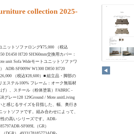
rniture collection 2025-
gモートユニットソファロング¥75,000 （税込
 W650 D1450 H720 SH360mm交換用カバー：
Mote.unit Sofa Wideモートユニットソファワ
） ADR-SF009W W1300 D850 H720
6,000 （税込¥28,600）■ 組立品・脚部の
ポリエステル100% フレーム：オーク無垢材
上げ）、スチール（粉体塗装）FABRIC -
ー128 129Ground / Mote.unitLiving
ょうどよいと感じるサイズを目指した、幅、奥行き
ニットソファです。組み合わせによって、
性の高いシリーズです。ADR-
185797ADR-SF009L（GR）
9L（DGR） 4933178185773ADR-