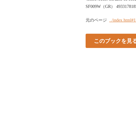
SF009W（GR） 493317818
元のページ
../index.html#
このブックを見