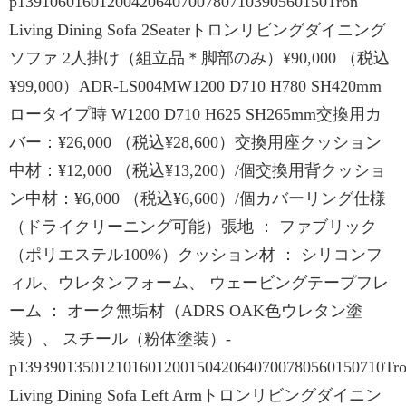
p13910601601200420640700780710390560150Tron
Living Dining Sofa 2Seaterトロンリビングダイニング
ソファ 2人掛け（組立品＊脚部のみ）¥90,000 （税込
¥99,000）ADR-LS004MW1200 D710 H780 SH420mm
ロータイプ時 W1200 D710 H625 SH265mm交換用カ
バー：¥26,000 （税込¥28,600）交換用座クッション
中材：¥12,000 （税込¥13,200）/個交換用背クッショ
ン中材：¥6,000 （税込¥6,600）/個カバーリング仕様
（ドライクリーニング可能）張地 ： ファブリック
（ポリエステル100%）クッション材 ： シリコンフ
ィル、ウレタンフォーム、 ウェービングテープフレ
ーム ： オーク無垢材（ADRS OAK色ウレタン塗
装）、 スチール（粉体塗装）-
p139390135012101601200150420640700780560150710Tr
Living Dining Sofa Left Armトロンリビングダイニン