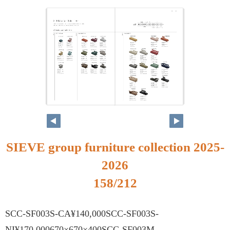
SIEVE group furniture collection 2025-
2026
158/212
SCC-SF003S-CA¥140,000SCC-SF003S-
NI¥170,000670×670×400SCC-SF003M-