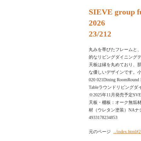
SIEVE group fu
2026
23/212
丸みを帯びたフレームと
的なリビングダイニング
天板は縁を丸めており、
な優しいデザインです。小
020 021Dining RoomRound L
Tableラウンドリビングダイニ
※2025年11月発売予定SVE-D
天板・棚板：オーク無垢材
材（ウレタン塗装）NAナチュ
4933178234853
元のページ
../index.html#