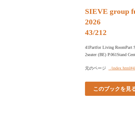
SIEVE group fu
2026
43/212
41Partfor Living RoomPart 
2seater (BE) P.061Stand Cen
元のページ
../index.html#
このブックを見