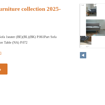
rniture collection 2025-
Sofa 1seater (BE)(BL)(BK) P.061Part Sofa
ter Table (NA) P.072
43
る