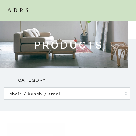
PRODUCTS
HOME
BRANDS
CATEGORY
CONCEPT
chair / bench / stool
PRODUCTS
NEWS
SHOP