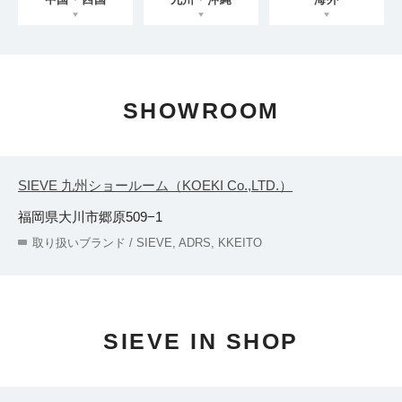
STOCK
CONTACT
CATALOG
SHOWROOM
ONLINE STORE
SIEVE 九州ショールーム（KOEKI Co.,LTD.）
福岡県大川市郷原509−1
SIEVE group TOP
取り扱いブランド / SIEVE, ADRS, KKEITO
SIEVE IN SHOP
ONLINE STORE