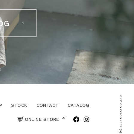
OG
(c) 2021 KOEKI CO.,LTD
P
STOCK
CONTACT
CATALOG
ONLINE STORE