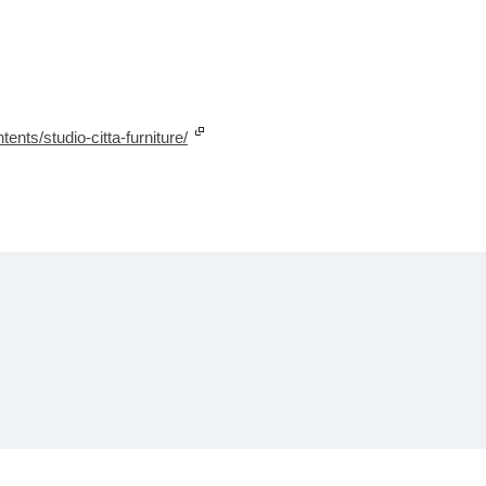
tents/studio-citta-furniture/