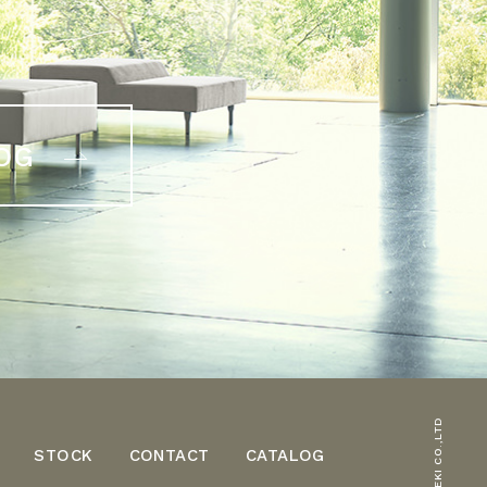
OG
(c) 2021 KOEKI CO.,LTD
STOCK
CONTACT
CATALOG