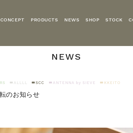
CONCEPT
PRODUCTS
NEWS
SHOP
STOCK
C
NEWS
RS
ALLLL
SCC
ANTENNA by SIEVE
KKEITO
イト移転のお知らせ