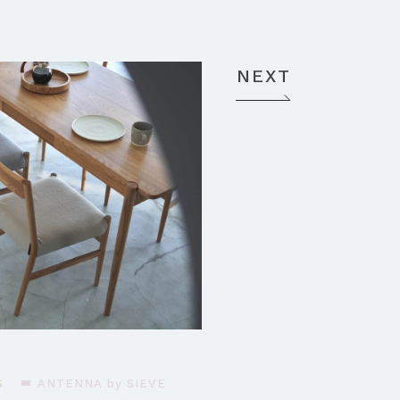
NEXT
S
ANTENNA by SIEVE