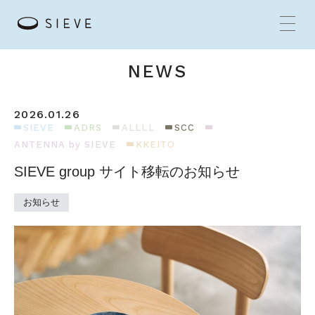
NEWS
2026.01.26
HOME
SIEVE
ADRS
ALLLL
SCC
ANTENNA by SIEVE
KKEITO
BRANDS
SIEVE group サイト移転のお知らせ
CONCEPT
お知らせ
PRODUCTS
NEWS
SHOP