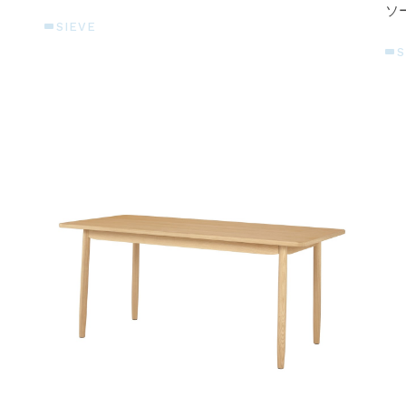
ソ
SIEVE
S