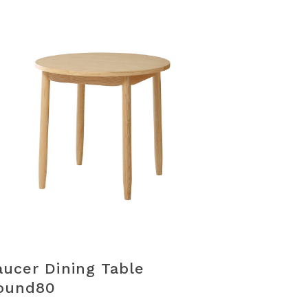
aucer Dining Table
ound80