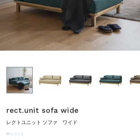
STOCK
CONTACT
CATALOG
ONLINE STORE
SIEVE group TOP
rect.unit sofa wide
レクトユニット ソファ ワイド
ONLINE STORE
SIEVE