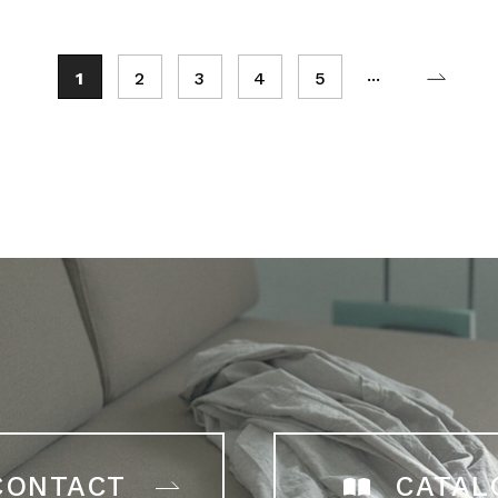
...
1
2
3
4
5
CONTACT
CATAL