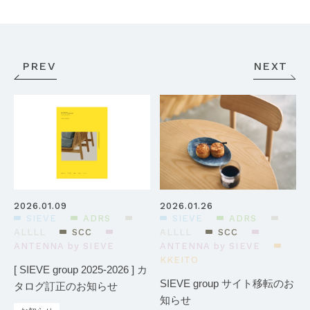
PREV
NEXT
2026.01.09
2026.01.26
SIEVE
ADRS
SIEVE
ADRS
ALLLL
SCC
ALLLL
SCC
ANTENNA by SIEVE
ANTENNA by SIEVE
KKEITO
[ SIEVE group 2025-2026 ] カ
SIEVE group サイト移転のお
タログ訂正のお知らせ
知らせ