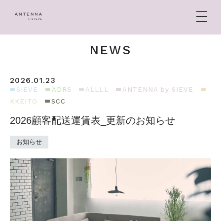
NEWS
2026.01.23
HOME
SIEVE
ADRS
ALLLL
ANTENNA by SIEVE
KKEITO
SCC
BRANDS
2026顧客配送運賃表_更新のお知らせ
CONCEPT
お知らせ
PRODUCTS
NEWS
SHOP